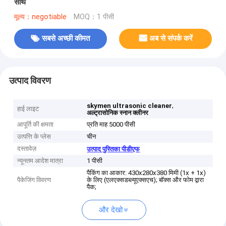
साथ
मूल्य：negotiable
MOQ：1 पीसी
सबसे अच्छी कीमत
अब से संपर्क करें
उत्पाद विवरण
,
skymen ultrasonic cleaner
हाई लाइट
अल्ट्रासोनिक स्नान क्लीनर
आपूर्ति की क्षमता
प्रति माह 5000 पीसी
उत्पत्ति के प्लेस
चीन
दस्तावेज़
उत्पाद पुस्तिका पीडीएफ
न्यूनतम आदेश मात्रा
1 पीसी
पैकिंग का आकार: 430x280x380 मिमी (1x + 1x)
पैकेजिंग विवरण
के लिए (एलएक्सडब्ल्यूएक्सएच); बॉक्स और फोम द्वारा
पैक;
और देखो