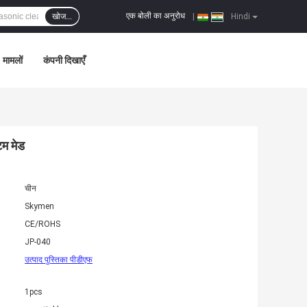
एक बोली का अनुरोध
खोज...
|
Hindi
मामलों
कंपनी दिखाएँ
म मेड
चीन
Skymen
CE/ROHS
JP-040
उत्पाद पुस्तिका पीडीएफ
1pcs