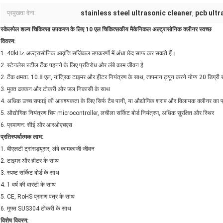
stainless steel ultrasonic cleaner
pcb ultr
प्रमुखता देना:
,
स्केलपेल शल्य चिकित्सा उपकरण के लिए 10 एल चिकित्सकीय मैकेनिकल अल्ट्रासोनिक क्लीनर स्वच्छ
विवरण:
1. 40kHz अल्ट्रासोनिक आवृत्ति सर्जिकल उपकरणों में अंधा छेद साफ कर सकते हैं।
2. स्टेनलेस स्टील टैंक पहनने के लिए प्रतिरोध और लंबे काम जीवन है
2. टैंक क्षमता: 10.8 एल, यांत्रिक टाइमर और हीटर नियंत्रण के साथ, तापमान ट्यून करने योग्य 20 डिग्री 
3. मुक्त ढक्कन और टोकरी और जल निकासी के साथ
4. अधिक उच्च सफाई की आवश्यकता के लिए सिर्फ टैब पानी, या औद्योगिक शराब और विलायक क्लीनर का प्
5. औद्योगिक नियंत्रण चिप microcontroller, लचीला सर्किट बोर्ड नियंत्रण, अधिक सुरक्षित और स्थिर
6. प्रमाणन: सीई और आरओएचएस
प्रतिस्पर्धात्मक लाभ:
1. बीएलटी ट्रांसड्यूसर, लंबे कामकाजी जीवन
2. टाइमर और हीटर के साथ
3. स्पष्ट सर्किट बोर्ड के साथ
4. 1 वर्ष की वारंटी के साथ
5. CE, RoHS प्रमाण पत्र के साथ
6. मुफ्त SUS304 टोकरी के साथ
विशेष विवरण: