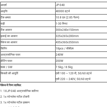
आदर्श
JP-040
आवृत्ति
40000 हर्ट्ज
टैंक क्षमता
10.8 एल (2.85 गैलन)
घड़ी
1-30 मिनट
टैंक आकार
300x240x150mm
इकाई का आकार
325x265x280mm
पैकेज का आकार
435x360x350mm
शिपिंग
18pcs / सीबीएम
अल्ट्रासोनिक पावर
240W
हीटिंग पावर
200W
NW / GW
7.5kg / 8.5kg
बिजली की आपूर्ति
एसी 100 ~ 120 वी, 50/60 हर्ट्ज
एसी 220 ~ 240V, 50/60 हर्ट्ज
पैकेज में निम्न शामिल:
1. 1XJP-040 अल्ट्रासोनिक क्लीनर
2. 1x स्टेनलेस स्टील टोकरी
3. 1x स्टेनलेस स्टील ढक्कन